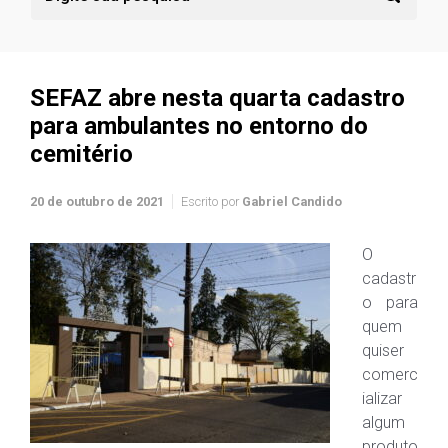
SEFAZ abre nesta quarta cadastro
para ambulantes no entorno do
cemitério
20 de outubro de 2021
Escrito por
Gabriel Candido
O
cadastr
o para
quem
quiser
comerc
ializar
algum
produto