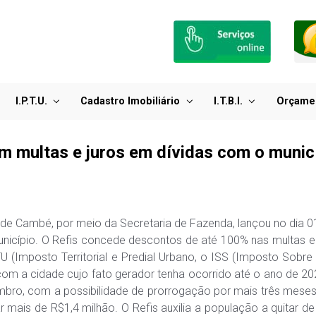
I.P.T.U.
Cadastro Imobiliário
I.T.B.I.
Orçame
m multas e juros em dívidas com o munic
a de Cambé, por meio da Secretaria de Fazenda, lançou no dia
unicípio. O Refis concede descontos de até 100% nas multas e
 (Imposto Territorial e Predial Urbano, o ISS (Imposto Sobre S
om a cidade cujo fato gerador tenha ocorrido até o ano de 20
bro, com a possibilidade de prorrogação por mais três meses
r mais de R$1,4 milhão. O Refis auxilia a população a quitar d