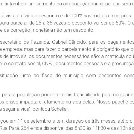
mitir também um aumento da arrecadação municipal que será r
à vista a dívida o desconto é de 100% nas multas e nos juros.
para parcelar de 25 a 36 vezes o desconto vai ser de 50%. O des
e da correção monetária não tem desconto.
ecretário de Fazenda, Gabriel Cândido, para os pagamentos
a empresa, mas para fazer o parcelamento é obrigatório que o 
das de imóveis, os documentos necessários são: a matrícula do 
o contrato social, CNPJ, documentos pessoais e a procuração 
 situação junto ao fisco do município com descontos cons
tal para a população poder ter mais tranquilidade para colocar 
ros e isso impacta diretamente na vida delas. Nosso papel é
 seguir a vida”, pontuou Scheller.
ou em 1º de setembro e tem duração de três meses, até o dia
Rua Pará, 264 e fica disponível das 8h30 às 11h30 e das 13h às