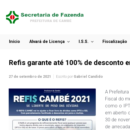
Início
Alvará de Licença
I.S.S.
Fiscalização
Refis garante até 100% de desconto e
27 de setembro de 2021
Escrito por
Gabriel Candido
A Prefeitur
Fiscal do m
como o IPTU
em aberto c
30 de novem
de arrecada