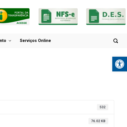
nto
Serviços Online
Ba
532
76.02 KB