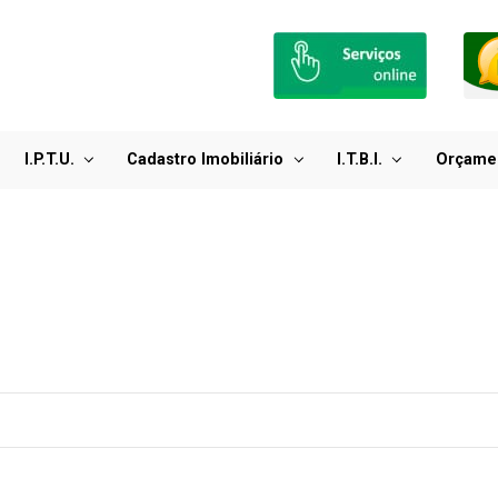
I.P.T.U.
Cadastro Imobiliário
I.T.B.I.
Orçame