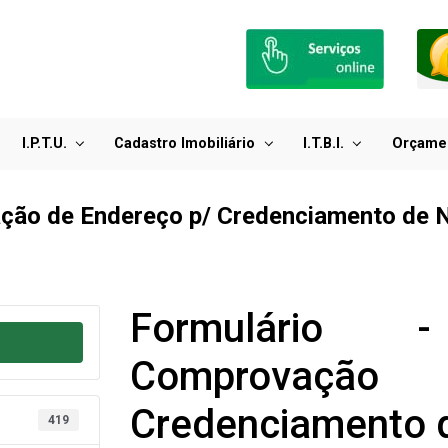
I.P.T.U.
Cadastro Imobiliário
I.T.B.I.
Orçame
ação de Endereço p/ Credenciamento de 
Formulário 
Comprovação
Credenciamento 
419